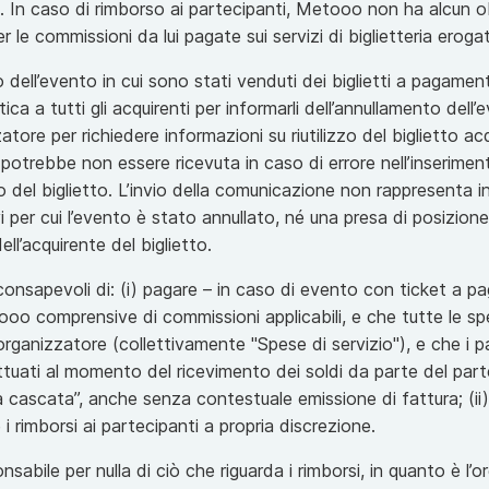
In caso di rimborso ai partecipanti, Metooo non ha alcun o
r le commissioni da lui pagate sui servizi di biglietteria erog
 dell’evento in cui sono stati venduti dei biglietti a pagame
 a tutti gli acquirenti per informarli dell’annullamento dell’e
tore per richiedere informazioni su riutilizzo del biglietto a
trebbe non essere ricevuta in caso di errore nell’inseriment
to del biglietto. L’invio della comunicazione non rappresenta
 per cui l’evento è stato annullato, né una presa di posizion
ell’acquirente del biglietto.
consapevoli di: (i) pagare – in caso di evento con ticket a p
ooo comprensive di commissioni applicabili, e che tutte le spe
’organizzatore (collettivamente "Spese di servizio"), e che i
uati al momento del ricevimento dei soldi da parte del part
cascata”, anche senza contestuale emissione di fattura; (ii)
e i rimborsi ai partecipanti a propria discrezione.
abile per nulla di ciò che riguarda i rimborsi, in quanto è l’o