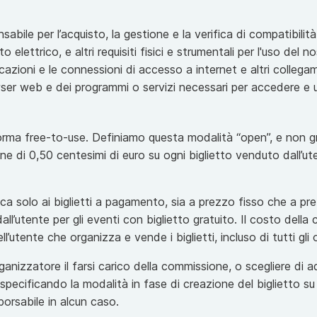
sabile per l’acquisto, la gestione e la verifica di compatibilità 
 elettrico, e altri requisiti fisici e strumentali per l'uso del n
azioni e le connessioni di accesso a internet e altri collegame
ser web e dei programmi o servizi necessari per accedere e uti
rma free-to-use. Definiamo questa modalità “open”, e non gr
e di 0,50 centesimi di euro su ogni biglietto venduto dall’u
ca solo ai biglietti a pagamento, sia a prezzo fisso che a pre
ll’utente per gli eventi con biglietto gratuito. Il costo dell
l’utente che organizza e vende i biglietti, incluso di tutti gli o
ganizzatore il farsi carico della commissione, o scegliere di a
, specificando la modalità in fase di creazione del biglietto s
orsabile in alcun caso.