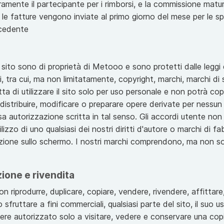
teramente il partecipante per i rimborsi, e la commissione m
che le fatture vengono inviate al primo giorno del mese per le sp
ecedente
à
 sito sono di proprietà di Metooo e sono protetti dalle leggi 
ti, tra cui, ma non limitatamente, copyright, marchi, marchi di s
ta di utilizzare il sito solo per uso personale e non potrà copi
distribuire, modificare o preparare opere derivate per nessu
 autorizzazione scritta in tal senso. Gli accordi utente non
ilizzo di uno qualsiasi dei nostri diritti d'autore o marchi di f
zione sullo schermo. I nostri marchi comprendono, ma non son
zione e rivendita
 riprodurre, duplicare, copiare, vendere, rivendere, affittare, d
 sfruttare a fini commerciali, qualsiasi parte del sito, il suo 
ere autorizzato solo a visitare, vedere e conservare una copi