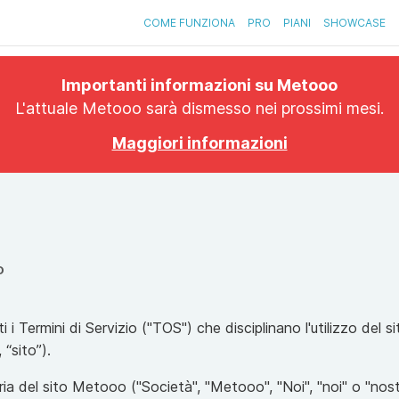
COME FUNZIONA
PRO
PIANI
SHOWCASE
Importanti informazioni su Metooo
L'attuale Metooo sarà dismesso nei prossimi mesi.
Maggiori informazioni
O
i i Termini di Servizio ("TOS") che disciplinano l'utilizzo del 
“sito”).
ia del sito Metooo ("Società", "Metooo", "Noi", "noi" o "nos