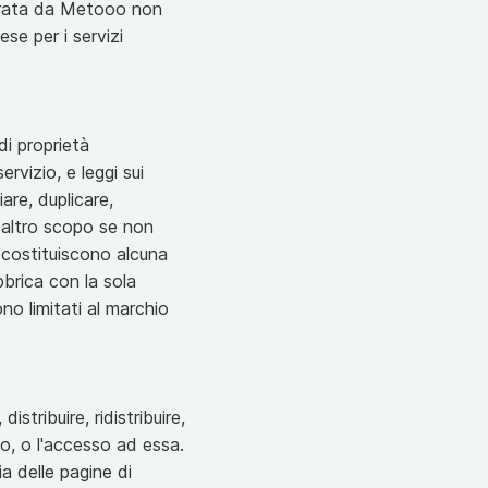
aturata da Metooo non
ese per i servizi
di proprietà
ervizio, e leggi sui
are, duplicare,
n altro scopo se non
 costituiscono alcuna
abbrica con la sola
o limitati al marchio
istribuire, ridistribuire,
uso, o l'accesso ad essa.
a delle pagine di