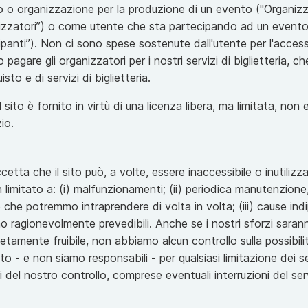
o o organizzazione per la produzione di un evento ("Organizz
nizzatori”) o come utente che sta partecipando ad un evento
ipanti”). Non ci sono spese sostenute dall'utente per l'acces
pagare gli organizzatori per i nostri servizi di biglietteria, c
to e di servizi di biglietteria.
sito è fornito in virtù di una licenza libera, ma limitata, non 
io.
etta che il sito può, a volte, essere inaccessibile o inutilizza
limitato a: (i) malfunzionamenti; (ii) periodica manutenzione,
e che potremmo intraprendere di volta in volta; (iii) cause ind
 ragionevolmente prevedibili. Anche se i nostri sforzi sarann
etamente fruibile, non abbiamo alcun controllo sulla possibilit
- e non siamo responsabili - per qualsiasi limitazione dei se
i del nostro controllo, comprese eventuali interruzioni del ser