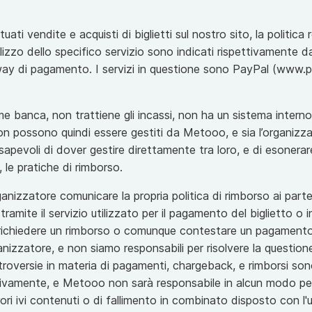
i vendite e acquisti di biglietti sul nostro sito, la politica r
ilizzo dello specifico servizio sono indicati rispettivamente da
ay di pagamento. I servizi in questione sono PayPal (www.p
banca, non trattiene gli incassi, non ha un sistema interno 
on possono quindi essere gestiti da Metooo, e sia l’organizza
apevoli di dover gestire direttamente tra loro, e di esoner
, le pratiche di rimborso.
rganizzatore comunicare la propria politica di rimborso ai par
 tramite il servizio utilizzato per il pagamento del biglietto o
richiedere un rimborso o comunque contestare un pagamento
izzatore, e non siamo responsabili per risolvere la questione
roversie in materia di pagamenti, chargeback, e rimborsi son
usivamente, e Metooo non sarà responsabile in alcun modo per
ori ivi contenuti o di fallimento in combinato disposto con l'u