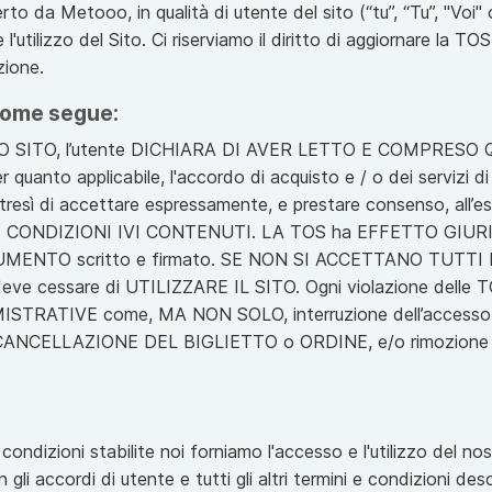
rto da Metooo, in qualità di utente del sito (“tu”, “Tu”, "Voi" 
l'utilizzo del Sito. Ci riserviamo il diritto di aggiornare la TOS
zione.
come segue:
 SITO, l’utente DICHIARA DI AVER LETTO E COMPRESO 
uanto applicabile, l'accordo di acquisto e / o dei servizi di
tresì di accettare espressamente, e prestare consenso, all’e
LE CONDIZIONI IVI CONTENUTI. LA TOS ha EFFETTO GIU
OCUMENTO scritto e firmato. SE NON SI ACCETTANO TUTTI 
deve cessare di UTILIZZARE IL SITO. Ogni violazione del
STRATIVE come, MA NON SOLO, interruzione dell’accesso
 CANCELLAZIONE DEL BIGLIETTO o ORDINE, e/o rimozion
e condizioni stabilite noi forniamo l'accesso e l'utilizzo del nos
gli accordi di utente e tutti gli altri termini e condizioni descr