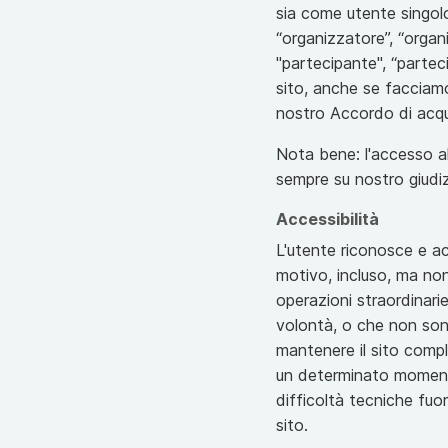
sia come utente singol
“organizzatore”, “orga
"partecipante", “partec
sito, anche se facciamo 
nostro Accordo di acquis
Nota bene: l'accesso al 
sempre su nostro giudiz
Accessibilità
L'utente riconosce e acc
motivo, incluso, ma non 
operazioni straordinari
volontà, o che non sono
mantenere il sito compl
un determinato momento 
difficoltà tecniche fuor
sito.