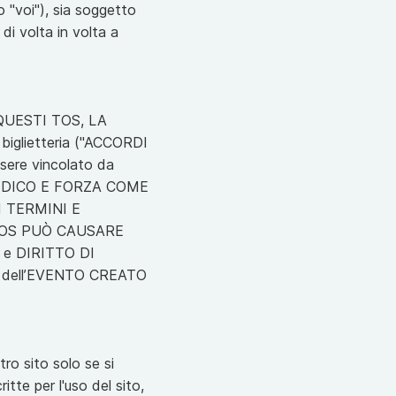
o "voi"), sia soggetto
 di volta in volta a
QUESTI TOS, LA
 biglietteria ("ACCORDI
ssere vincolato da
RIDICO E FORZA COME
I TERMINI E
le TOS PUÒ CAUSARE
 e DIRITTO DI
e dell’EVENTO CREATO
tro sito solo se si
itte per l'uso del sito,