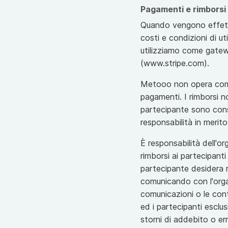
Pagamenti e rimborsi
Quando vengono effettuat
costi e condizioni di ut
utilizziamo come gatew
(www.stripe.com).
Metooo non opera come 
pagamenti. I rimborsi n
partecipante sono cons
responsabilità in merito
È responsabilità dell'o
rimborsi ai partecipanti
partecipante desidera 
comunicando con l'organ
comunicazioni o le cont
ed i partecipanti escl
storni di addebito o err