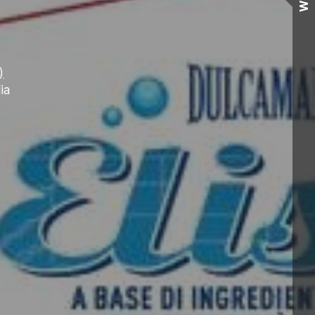
Wall
)
ia