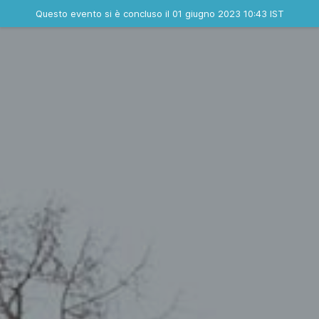
Evento concluso
Questo evento si è concluso il 01 giugno 2023 10:43 IST
Dove
Contatta l'organizzatore
INFO