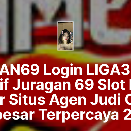
N69 Login LIGA3
if Juragan 69 Slot
r Situs Agen Judi 
besar Terpercaya 