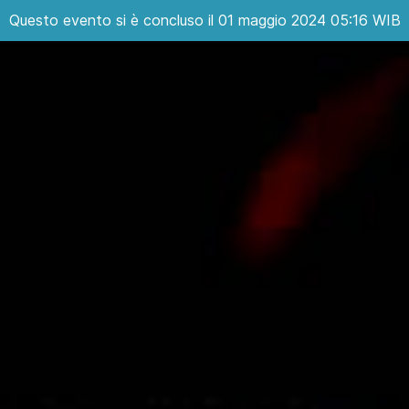
Questo evento si è concluso il 01 maggio 2024 05:16 WIB