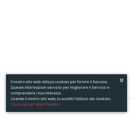
Il nostro sito web utilizza cookies per fornire il Servizio.
Queste informazioni servono per migliorare il Servizio e
comprendere i tuoi interessi.
Usando il nostro sito web, tu accetti l'utilizzo dei cookies.
Clicca qui per approfondire.
Metooo
Come funziona
Crea la tua pagina