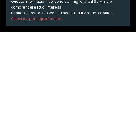
Queste informazioni servono per migliorare il Servizio e
comprendere i tuoi interessi.
Usando il nostro sito web, tu accetti l'utilizzo dei cookies.
Clicca qui per approfondire.
QUANDO
sabato
26/nov/2022
dalle
18:00
alle
19:30
(UTC
+01:00)
DOVE
Tortona, Cattedrale, Piazza Duomo
DESCRIZIONE