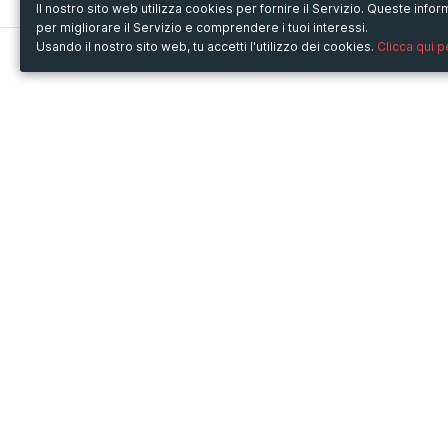
Il nostro sito web utilizza cookies per fornire il Servizio. Queste inf
per migliorare il Servizio e comprendere i tuoi interessi.
Usando il nostro sito web, tu accetti l'utilizzo dei cookies.
Clicca qui 
Metooo
Usa Metooo per
Come funziona
Fiere e Business
Crea la tua pagina
Conferenze e Congressi
Invita i contatti
Workshop e Corsi
Vendi i biglietti
Cultura
Racconta il tuo evento
Mostre e rassegne
Intrattenimento
Festival e Concerti
Non-profit
Crowdfunding
Sport
© Copyright 2013-2020 Metooo s.r.l.