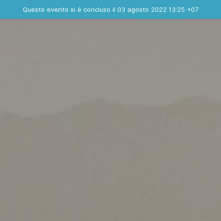
Evento concluso
Questo evento si è concluso il 03 agosto 2022 13:25 +07
Contatta l'organizzatore
INFO