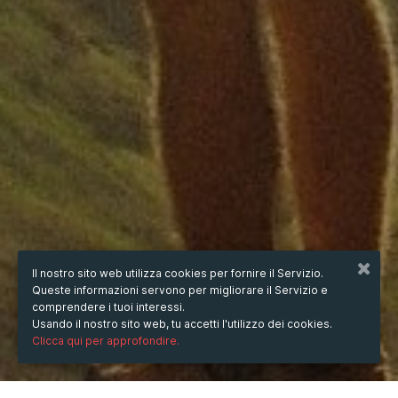
Il nostro sito web utilizza cookies per fornire il Servizio.
Queste informazioni servono per migliorare il Servizio e
comprendere i tuoi interessi.
Usando il nostro sito web, tu accetti l'utilizzo dei cookies.
Clicca qui per approfondire.