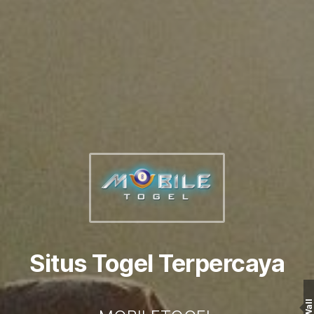
Situs Togel Terpercaya
Wall