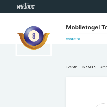
Mobiletogel To
contatta
Eventi:
In corso
Arch