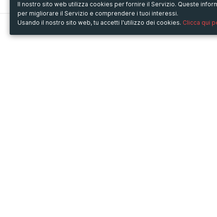
Il nostro sito web utilizza cookies per fornire il Servizio. Queste inf
per migliorare il Servizio e comprendere i tuoi interessi.
Usando il nostro sito web, tu accetti l'utilizzo dei cookies.
Clicca qui 
Metooo
Usa Metooo per
Come funziona
Fiere e Business
Crea la tua pagina
Conferenze e Congressi
Invita i contatti
Workshop e Corsi
Vendi i biglietti
Cultura
Racconta il tuo evento
Mostre e rassegne
Intrattenimento
Festival e Concerti
Non-profit
Crowdfunding
Sport
© Copyright 2013-2020 Metooo s.r.l.