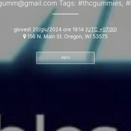
cgumm@gmail.com
Tags: #thcgummies, 
giovedì 20/giu/2024 ore 19:14
(UTC +07:00)
156 N. Main St. Oregon, WI 53575
INFO