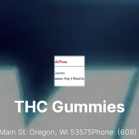
THC Gummies
 Main St. Oregon, WI 53575Phone: (608)