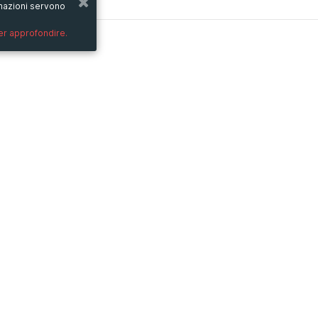
ormazioni servono
per approfondire.
Risorse
Blog
Help
Press Kit
Esplora eventi
Privacy Policy
Termini d'uso
GDPR