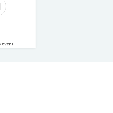
o eventi