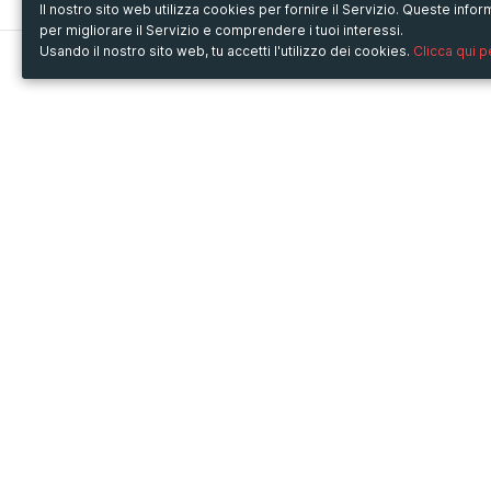
Il nostro sito web utilizza cookies per fornire il Servizio. Queste inf
per migliorare il Servizio e comprendere i tuoi interessi.
Usando il nostro sito web, tu accetti l'utilizzo dei cookies.
Clicca qui 
Metooo
Usa Metooo per
Come funziona
Fiere e Business
Crea la tua pagina
Conferenze e Congressi
Invita i contatti
Workshop e Corsi
Vendi i biglietti
Cultura
Racconta il tuo evento
Mostre e rassegne
Intrattenimento
Festival e Concerti
Non-profit
Crowdfunding
Sport
© Copyright 2013-2020 Metooo s.r.l.