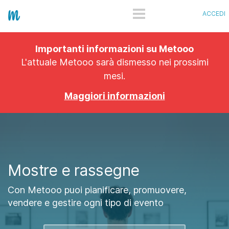
ACCEDI
COME FUNZIONA
Importanti informazioni su Metooo
PRO
L'attuale Metooo sarà dismesso nei prossimi
mesi.
PIANI
Maggiori informazioni
SHOWCASE
QUANTO COSTA
APP
Mostre e rassegne
Con Metooo puoi pianificare, promuovere,
vendere e gestire ogni tipo di evento