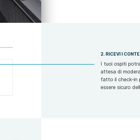
2. RICEVI I CONT
I tuoi ospiti pot
attesa di modera
fatto il check-in
essere sicuro dell