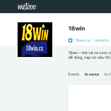
18win
18win.cx/
contatta
18win – nhà cái cá cược u
dễ dùng, nạp rút siêu tốc
Eventi:
In corso
Arch