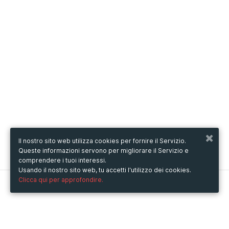
Il nostro sito web utilizza cookies per fornire il Servizio.
Queste informazioni servono per migliorare il Servizio e
comprendere i tuoi interessi.
Usando il nostro sito web, tu accetti l'utilizzo dei cookies.
Clicca qui per approfondire.
Metooo
Come funziona
Crea la tua pagina