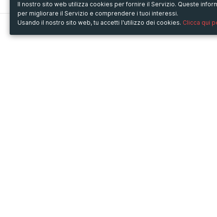
Il nostro sito web utilizza cookies per fornire il Servizio. Queste inf
per migliorare il Servizio e comprendere i tuoi interessi.
Usando il nostro sito web, tu accetti l'utilizzo dei cookies.
Clicca qui 
Metooo
Usa Metooo per
Come funziona
Fiere e Business
Crea la tua pagina
Conferenze e Congressi
Invita i contatti
Workshop e Corsi
Vendi i biglietti
Cultura
Racconta il tuo evento
Mostre e rassegne
Intrattenimento
Festival e Concerti
Non-profit
Crowdfunding
Sport
© Copyright 2013-2020 Metooo s.r.l.