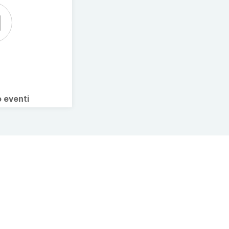
o eventi