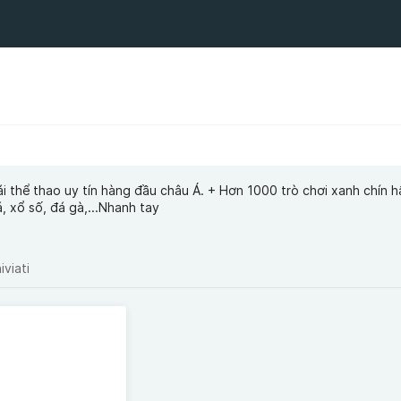
a
i thể thao uy tín hàng đầu châu Á. + Hơn 1000 trò chơi xanh chín 
á, xổ số, đá gà,...Nhanh tay
iviati