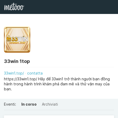
33win 1top
33win1.top/
contatta
https://33win1.top/ Hãy để 33win1 trở thành người bạn đồng
hành trong hành trình khám phá đam mê và thử vận may của
bạn.
Eventi:
In corso
Archiviati