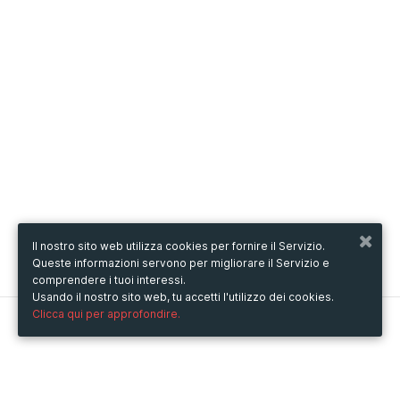
Il nostro sito web utilizza cookies per fornire il Servizio.
Queste informazioni servono per migliorare il Servizio e
comprendere i tuoi interessi.
Usando il nostro sito web, tu accetti l'utilizzo dei cookies.
Clicca qui per approfondire.
Metooo
Come funziona
Crea la tua pagina