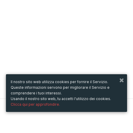
Il nostro sito web utilizza cookies per fornire il Servizio.
Queste informazioni servono per migliorare il Servizio e
comprendere i tuoi interessi.
Usando il nostro sito web, tu accetti l'utilizzo dei cookies.
Clicca qui per approfondire.
Metooo
Come funziona
Crea la tua pagina