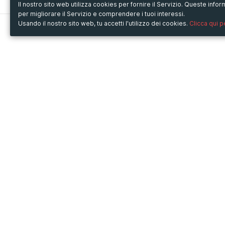
Il nostro sito web utilizza cookies per fornire il Servizio. Queste inf
per migliorare il Servizio e comprendere i tuoi interessi.
Usando il nostro sito web, tu accetti l'utilizzo dei cookies.
Clicca qui 
Metooo
Usa Metooo per
Come funziona
Fiere e Business
Crea la tua pagina
Conferenze e Congressi
Invita i contatti
Workshop e Corsi
Vendi i biglietti
Cultura
Racconta il tuo evento
Mostre e rassegne
Intrattenimento
Festival e Concerti
Non-profit
Crowdfunding
Sport
© Copyright 2013-2020 Metooo s.r.l.