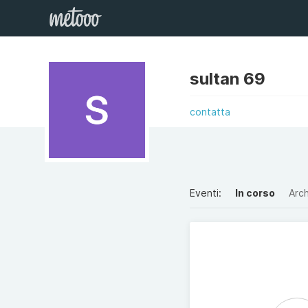
sultan 69
contatta
Eventi:
In corso
Arch