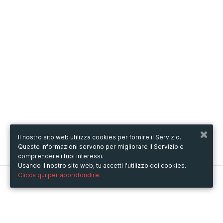
Il nostro sito web utilizza cookies per fornire il Servizio.
Queste informazioni servono per migliorare il Servizio e
comprendere i tuoi interessi.
Usando il nostro sito web, tu accetti l'utilizzo dei cookies.
Clicca qui per approfondire.
Metooo
Come funziona
Crea la tua pagina