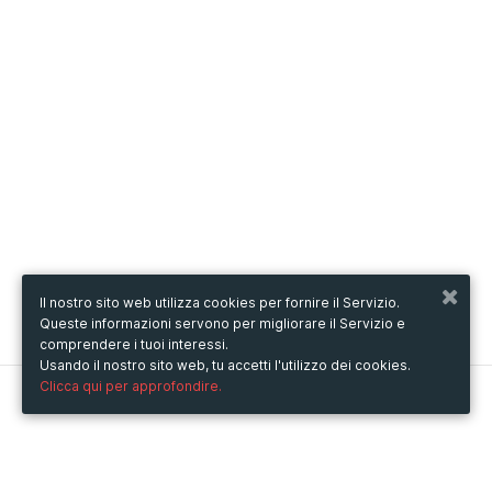
Il nostro sito web utilizza cookies per fornire il Servizio.
Queste informazioni servono per migliorare il Servizio e
comprendere i tuoi interessi.
Usando il nostro sito web, tu accetti l'utilizzo dei cookies.
Clicca qui per approfondire.
Metooo
Come funziona
Crea la tua pagina