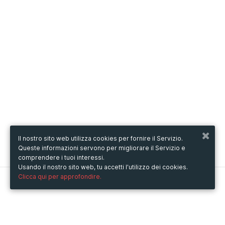
Il nostro sito web utilizza cookies per fornire il Servizio.
Queste informazioni servono per migliorare il Servizio e
comprendere i tuoi interessi.
Usando il nostro sito web, tu accetti l'utilizzo dei cookies.
Clicca qui per approfondire.
Metooo
Come funziona
Crea la tua pagina