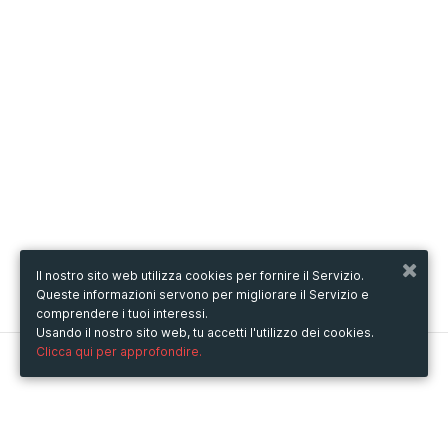
Il nostro sito web utilizza cookies per fornire il Servizio.
Queste informazioni servono per migliorare il Servizio e
comprendere i tuoi interessi.
Usando il nostro sito web, tu accetti l'utilizzo dei cookies.
Clicca qui per approfondire.
Metooo
Come funziona
Crea la tua pagina