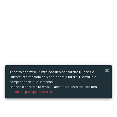
Il nostro sito web utilizza cookies per fornire il Servizio.
Queste informazioni servono per migliorare il Servizio e
comprendere i tuoi interessi.
Usando il nostro sito web, tu accetti l'utilizzo dei cookies.
Clicca qui per approfondire.
Metooo
Come funziona
Crea la tua pagina