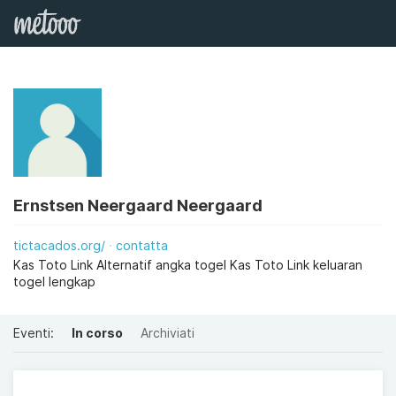
Ernstsen Neergaard Neergaard
tictacados.org/
contatta
Kas Toto Link Alternatif angka togel Kas Toto Link keluaran
togel lengkap
Eventi:
In corso
Archiviati