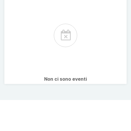
Non ci sono eventi