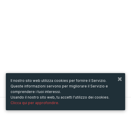
Il nostro sito web utilizza cookies per fornire il Servizio.
Queste informazioni servono per migliorare il Servizio e
comprendere i tuoi interessi.
Usando il nostro sito web, tu accetti l'utilizzo dei cookies.
Clicca qui per approfondire.
Metooo
Come funziona
Crea la tua pagina