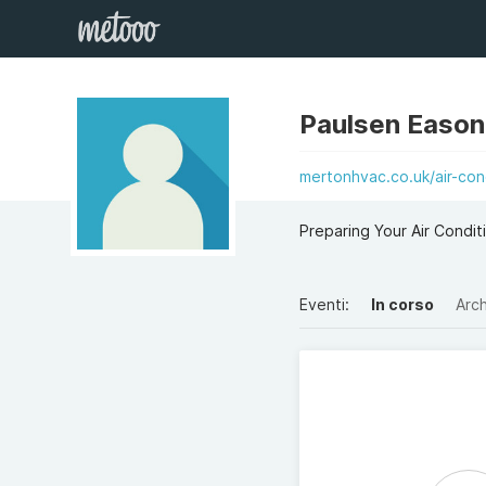
Paulsen Eason
mertonhvac.co.uk/air-cond
Preparing Your Air Condit
Eventi:
In corso
Arch