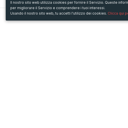
Il nostro sito web utilizza cookies per fornire il Servizio. Queste inf
per migliorare il Servizio e comprendere i tuoi interessi.
Usando il nostro sito web, tu accetti l'utilizzo dei cookies.
Clicca qui 
Metooo
Usa Metooo per
Come funziona
Fiere e Business
Crea la tua pagina
Conferenze e Congressi
Invita i contatti
Workshop e Corsi
Vendi i biglietti
Cultura
Racconta il tuo evento
Mostre e rassegne
Intrattenimento
Festival e Concerti
Non-profit
Crowdfunding
Sport
© Copyright 2013-2020 Metooo s.r.l.