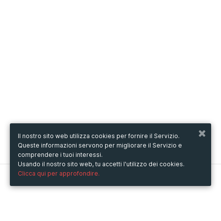
Il nostro sito web utilizza cookies per fornire il Servizio.
Queste informazioni servono per migliorare il Servizio e
comprendere i tuoi interessi.
Usando il nostro sito web, tu accetti l'utilizzo dei cookies.
Clicca qui per approfondire.
Metooo
Come funziona
Crea la tua pagina