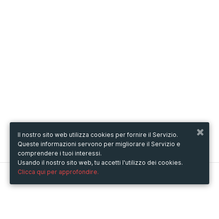
Il nostro sito web utilizza cookies per fornire il Servizio.
Queste informazioni servono per migliorare il Servizio e
comprendere i tuoi interessi.
Usando il nostro sito web, tu accetti l'utilizzo dei cookies.
Clicca qui per approfondire.
Metooo
Come funziona
Crea la tua pagina