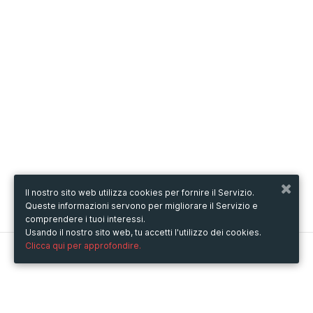
Il nostro sito web utilizza cookies per fornire il Servizio.
Queste informazioni servono per migliorare il Servizio e
comprendere i tuoi interessi.
Usando il nostro sito web, tu accetti l'utilizzo dei cookies.
Clicca qui per approfondire.
Metooo
Come funziona
Crea la tua pagina