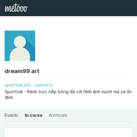
dream99 art
sporttok.art/
contatta
Sporttok - Kênh trực tiếp bóng đá với hình ảnh mượt mà và ổn
định
Eventi:
In corso
Archiviati