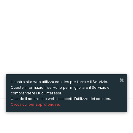
Il nostro sito web utilizza cookies per fornire il Servizio.
Queste informazioni servono per migliorare il Servizio e
comprendere i tuoi interessi.
Usando il nostro sito web, tu accetti l'utilizzo dei cookies.
Clicca qui per approfondire.
Metooo
Come funziona
Crea la tua pagina