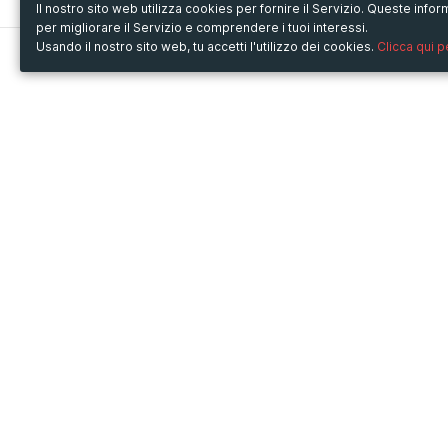
Il nostro sito web utilizza cookies per fornire il Servizio. Queste inf
per migliorare il Servizio e comprendere i tuoi interessi.
Usando il nostro sito web, tu accetti l'utilizzo dei cookies.
Clicca qui 
Metooo
Usa Metooo per
Come funziona
Fiere e Business
Crea la tua pagina
Conferenze e Congressi
Invita i contatti
Workshop e Corsi
Vendi i biglietti
Cultura
Racconta il tuo evento
Mostre e rassegne
Intrattenimento
Festival e Concerti
Non-profit
Crowdfunding
Sport
© Copyright 2013-2020 Metooo s.r.l.