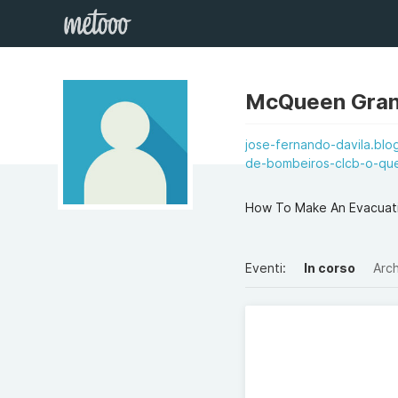
McQueen Gran
jose-fernando-davila.blo
de-bombeiros-clcb-o-qu
How To Make An Evacuati
Eventi:
In corso
Arch