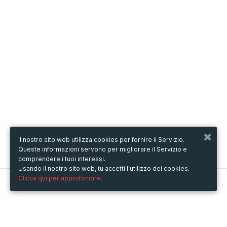
Il nostro sito web utilizza cookies per fornire il Servizio.
Queste informazioni servono per migliorare il Servizio e
comprendere i tuoi interessi.
Usando il nostro sito web, tu accetti l'utilizzo dei cookies.
Clicca qui per approfondire.
Metooo
Come funziona
Crea la tua pagina