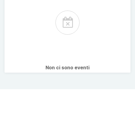
Non ci sono eventi