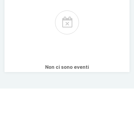
Non ci sono eventi