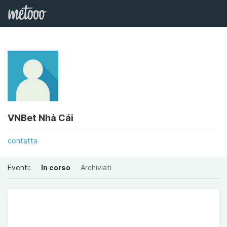
VNBet Nhà Cái
contatta
Eventi:
In corso
Archiviati