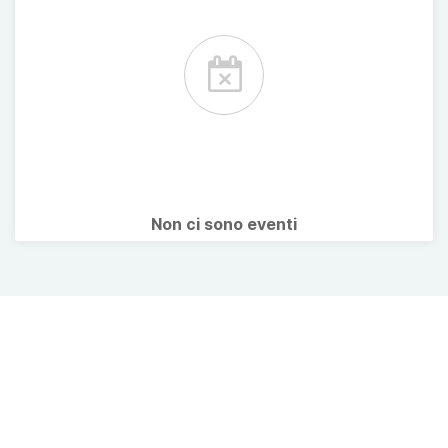
Non ci sono eventi