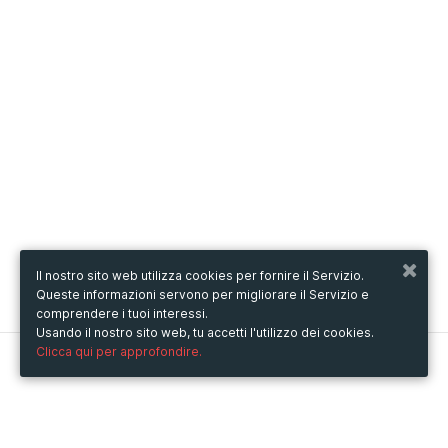
Il nostro sito web utilizza cookies per fornire il Servizio.
Queste informazioni servono per migliorare il Servizio e
comprendere i tuoi interessi.
Usando il nostro sito web, tu accetti l'utilizzo dei cookies.
Clicca qui per approfondire.
Metooo
Come funziona
Crea la tua pagina