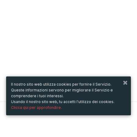
Il nostro sito web utilizza cookies per fornire il Servizio.
Queste informazioni servono per migliorare il Servizio e
comprendere i tuoi interessi.
Usando il nostro sito web, tu accetti l'utilizzo dei cookies.
Clicca qui per approfondire.
Metooo
Come funziona
Crea la tua pagina