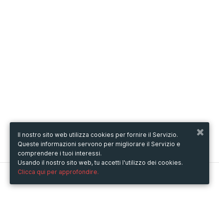
Il nostro sito web utilizza cookies per fornire il Servizio.
Queste informazioni servono per migliorare il Servizio e
comprendere i tuoi interessi.
Usando il nostro sito web, tu accetti l'utilizzo dei cookies.
Clicca qui per approfondire.
Metooo
Come funziona
Crea la tua pagina