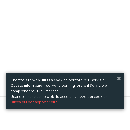
Il nostro sito web utilizza cookies per fornire il Servizio.
Queste informazioni servono per migliorare il Servizio e
comprendere i tuoi interessi.
Usando il nostro sito web, tu accetti l'utilizzo dei cookies.
Clicca qui per approfondire.
Metooo
Come funziona
Crea la tua pagina