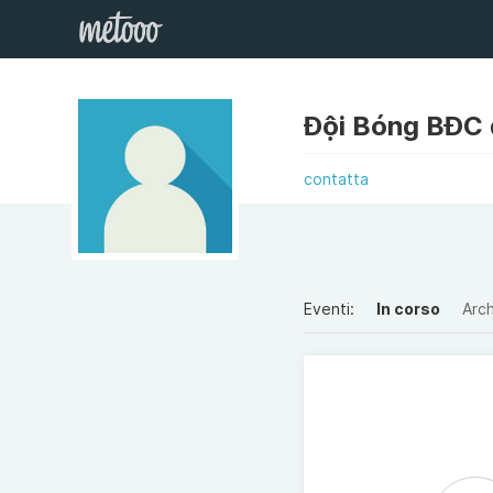
Đội Bóng BĐC
contatta
Eventi:
In corso
Arch