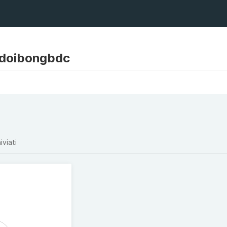
 doibongbdc
iviati