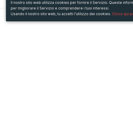
Il nostro sito web utilizza cookies per fornire il Servizio. Queste inf
per migliorare il Servizio e comprendere i tuoi interessi.
Usando il nostro sito web, tu accetti l'utilizzo dei cookies.
Clicca qui 
Metooo
Usa Metooo per
Come funziona
Fiere e Business
Crea la tua pagina
Conferenze e Congressi
Invita i contatti
Workshop e Corsi
Vendi i biglietti
Cultura
Racconta il tuo evento
Mostre e rassegne
Intrattenimento
Festival e Concerti
Non-profit
Crowdfunding
Sport
© Copyright 2013-2020 Metooo s.r.l.