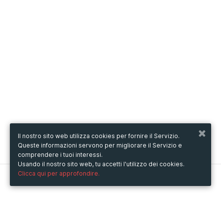
Il nostro sito web utilizza cookies per fornire il Servizio.
Queste informazioni servono per migliorare il Servizio e
comprendere i tuoi interessi.
Usando il nostro sito web, tu accetti l'utilizzo dei cookies.
Clicca qui per approfondire.
Metooo
Come funziona
Crea la tua pagina