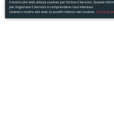
Il nostro sito web utilizza cookies per fornire il Servizio. Queste inf
per migliorare il Servizio e comprendere i tuoi interessi.
Usando il nostro sito web, tu accetti l'utilizzo dei cookies.
Clicca qui 
Metooo
Usa Metooo per
Come funziona
Fiere e Business
Crea la tua pagina
Conferenze e Congressi
Invita i contatti
Workshop e Corsi
Vendi i biglietti
Cultura
Racconta il tuo evento
Mostre e rassegne
Intrattenimento
Festival e Concerti
Non-profit
Crowdfunding
Sport
© Copyright 2013-2020 Metooo s.r.l.