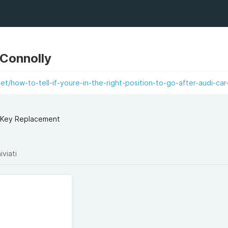
 Connolly
et/how-to-tell-if-youre-in-the-right-position-to-go-after-audi-car
i Key Replacement
iviati