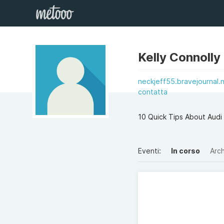
Kelly Connolly
neckjeff55.bravejournal.n
contatta
10 Quick Tips About Aud
Eventi:
In corso
Arch