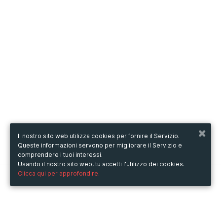
Il nostro sito web utilizza cookies per fornire il Servizio.
Queste informazioni servono per migliorare il Servizio e
comprendere i tuoi interessi.
Usando il nostro sito web, tu accetti l'utilizzo dei cookies.
Clicca qui per approfondire.
Metooo
Come funziona
Crea la tua pagina