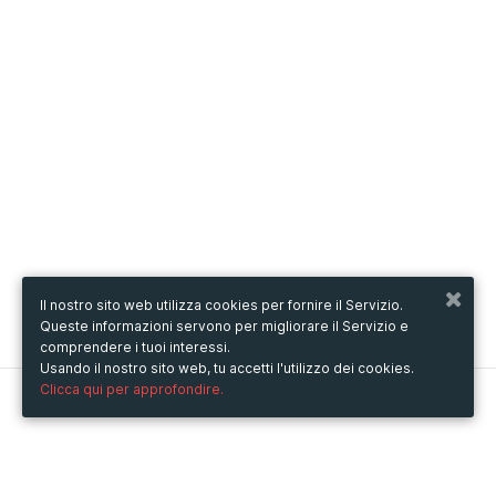
Il nostro sito web utilizza cookies per fornire il Servizio.
Queste informazioni servono per migliorare il Servizio e
comprendere i tuoi interessi.
Usando il nostro sito web, tu accetti l'utilizzo dei cookies.
Clicca qui per approfondire.
Metooo
Come funziona
Crea la tua pagina