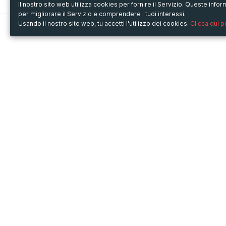
Il nostro sito web utilizza cookies per fornire il Servizio. Queste inf
per migliorare il Servizio e comprendere i tuoi interessi.
Usando il nostro sito web, tu accetti l'utilizzo dei cookies.
Clicca qui 
Metooo
Usa Metooo per
Come funziona
Fiere e Business
Crea la tua pagina
Conferenze e Congressi
Invita i contatti
Workshop e Corsi
Vendi i biglietti
Cultura
Racconta il tuo evento
Mostre e rassegne
Intrattenimento
Festival e Concerti
Non-profit
Crowdfunding
Sport
© Copyright 2013-2020 Metooo s.r.l.