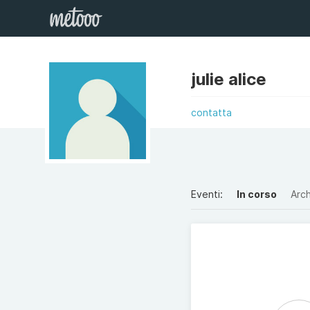
julie alice
contatta
Eventi:
In corso
Arch