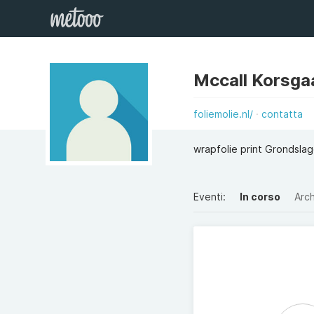
Mccall Korsga
foliemolie.nl/
contatta
wrapfolie print Grondsla
Eventi:
In corso
Arch