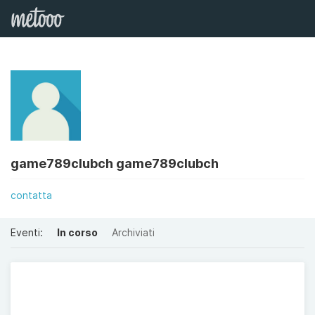
game789clubch game789clubch
contatta
Eventi:
In corso
Archiviati