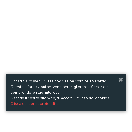
Il nostro sito web utilizza cookies per fornire il Servizio.
Queste informazioni servono per migliorare il Servizio e
comprendere i tuoi interessi.
Usando il nostro sito web, tu accetti l'utilizzo dei cookies.
Clicca qui per approfondire.
Metooo
Come funziona
Crea la tua pagina