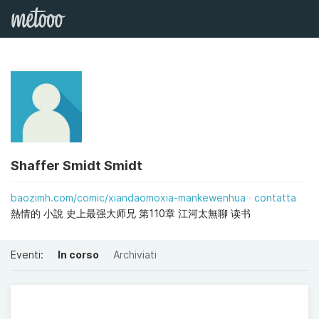
Shaffer Smidt Smidt
baozimh.com/comic/xiandaomoxia-mankewenhua
contatta
熱情的 小說 史上最强大师兄 第110章 江河太無聊 读书
Eventi:
In corso
Archiviati