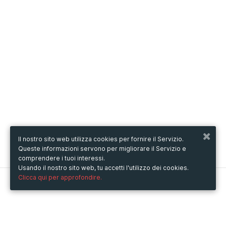
Il nostro sito web utilizza cookies per fornire il Servizio.
Queste informazioni servono per migliorare il Servizio e
comprendere i tuoi interessi.
Usando il nostro sito web, tu accetti l'utilizzo dei cookies.
Clicca qui per approfondire.
Metooo
Come funziona
Crea la tua pagina