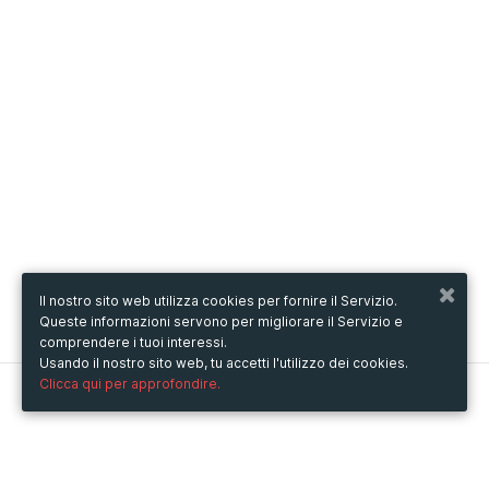
Il nostro sito web utilizza cookies per fornire il Servizio.
Queste informazioni servono per migliorare il Servizio e
comprendere i tuoi interessi.
Usando il nostro sito web, tu accetti l'utilizzo dei cookies.
Clicca qui per approfondire.
Metooo
Come funziona
Crea la tua pagina